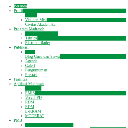
Beranda
Profil
Sejarah
Visi dan Misi
Civitas Akademika
Program Madrasah
Science Terintegrasi
Tahfidz
Ekstrakurikuler
Publikasi
Berita
Blog Guru dan Siswa
Agenda
Galeri
Pengumuman
Prestasi
Fasilitas
Aplikasi Madrasah
Simpatika
EMIS
Verval PD
RDM
EDM
E-RKAM
MODERAT
PMB
FORMULIR PMB 2026/2027