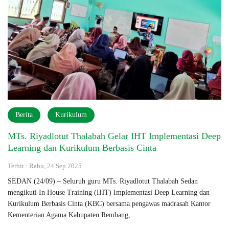
Berita
Kurikulum
MTs. Riyadlotut Thalabah Gelar IHT Implementasi Deep
Learning dan Kurikulum Berbasis Cinta
Terbit : Rabu, 24 Sep 2025
SEDAN (24/09) – Seluruh guru MTs. Riyadlotut Thalabah Sedan
mengikuti In House Training (IHT) Implementasi Deep Learning dan
Kurikulum Berbasis Cinta (KBC) bersama pengawas madrasah Kantor
Kementerian Agama Kabupaten Rembang,..