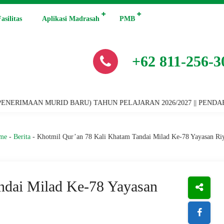
asilitas
Aplikasi Madrasah
PMB
+62 811-256-3
RID BARU) TAHUN PELAJARAN 2026/2027 || PENDAFTARAN PROGRAM
me
-
Berita
-
Khotmil Qur’an 78 Kali Khatam Tandai Milad Ke-78 Yayasan Riy
ndai Milad Ke-78 Yayasan