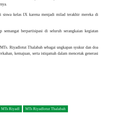
rnya
.
 siswa kelas IX karena menjadi milad terakhir mereka di
mangat berpartisipasi di seluruh serangkaian kegiatan
MTs. Riyadlotut Thalabah sebagai ungkapan syukur dan doa
erkahan, kemajuan, serta istiqamah dalam mencetak generasi
MTs Riyadl
MTs Riyadlotut Thalabah