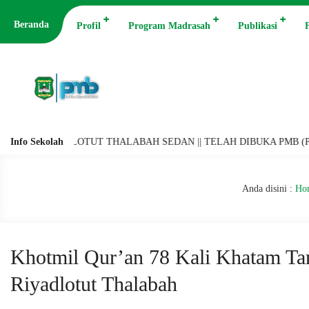
Beranda
Profil
Program Madrasah
Publikasi
F
YADLOTUT THALABAH SEDAN || TELAH DIBUKA PMB (PENERIMAAN MU
Info Sekolah
Anda disini :
Ho
Khotmil Qur’an 78 Kali Khatam Ta
Riyadlotut Thalabah