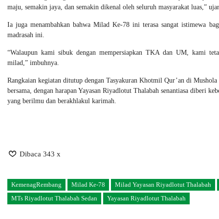
maju, semakin jaya, dan semakin dikenal oleh seluruh masyarakat luas,” uja
Ia juga menambahkan bahwa Milad Ke-78 ini terasa sangat istimewa bagi
madrasah ini.
“Walaupun kami sibuk dengan mempersiapkan TKA dan UM, kami tetap se
milad,” imbuhnya.
Rangkaian kegiatan ditutup dengan Tasyakuran Khotmil Qur’an di Mushola 
bersama, dengan harapan Yayasan Riyadlotut Thalabah senantiasa diberi keb
yang berilmu dan berakhlakul karimah.
Dibaca 343 x
KemenagRembang
Milad Ke-78
Milad Yayasan Riyadlotut Thalabah
MTs Riyadlotut Thalabah Sedan
Yayasan Riyadlotut Thalabah