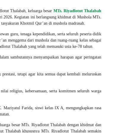
otut Thalabah, keluarga besar
MTs. Riyadlotut Thalabah
i 2026. Kegiatan ini berlangsung khidmat di Mushola MTs.
an tasyakuran Khotmil Qur’an di mushola madrasah.
wan guru, tenaga kependidikan, serta seluruh peserta didik
ur’an menggema dari mushola dan ruang-ruang kelas sebagai
yadlotut Thalabah yang telah memasuki usia ke-78 tahun.
alam sambutannya menyampaikan harapan agar peringatan
prestasi, tetapi agar kita semua dapat kembali meluruskan
lai religius, kebersamaan, serta komitmen seluruh warga
X. Maziyatul Farida, siswi kelas IX A, mengungkapkan rasa
matan.
eluarga besar MTs. Riyadlotut Thalabah dengan khidmat dan
tut Thalabah khususnya MTs. Riyadlotut Thalabah semakin