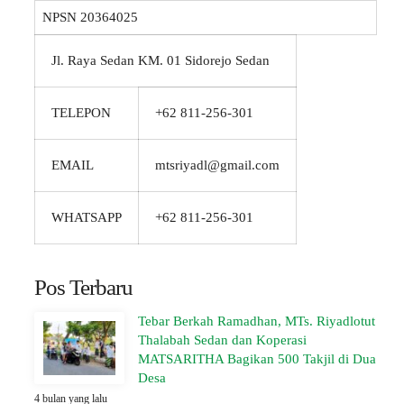
NPSN
20364025
Jl. Raya Sedan KM. 01 Sidorejo Sedan
TELEPON
+62 811-256-301
EMAIL
mtsriyadl@gmail.com
WHATSAPP
+62 811-256-301
Pos Terbaru
Tebar Berkah Ramadhan, MTs. Riyadlotut
Thalabah Sedan dan Koperasi
MATSARITHA Bagikan 500 Takjil di Dua
Desa
4 bulan yang lalu