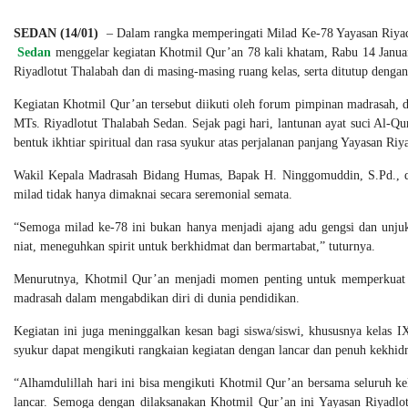
SEDAN (14/01)
– Dalam rangka memperingati Milad Ke-78 Yayasan Riyadl
Sedan
menggelar kegiatan Khotmil Qur’an 78 kali khatam, Rabu 14 Januar
Riyadlotut Thalabah dan di masing-masing ruang kelas, serta ditutup deng
Kegiatan Khotmil Qur’an tersebut diikuti oleh forum pimpinan madrasah, de
MTs. Riyadlotut Thalabah Sedan. Sejak pagi hari, lantunan ayat suci Al-Q
bentuk ikhtiar spiritual dan rasa syukur atas perjalanan panjang Yayasan Ri
Wakil Kepala Madrasah Bidang Humas, Bapak H. Ninggomuddin, S.Pd., d
milad tidak hanya dimaknai secara seremonial semata.
“Semoga milad ke-78 ini bukan hanya menjadi ajang adu gengsi dan unjuk 
niat, meneguhkan spirit untuk berkhidmat dan bermartabat,” tuturnya.
Menurutnya, Khotmil Qur’an menjadi momen penting untuk memperkuat ni
madrasah dalam mengabdikan diri di dunia pendidikan.
Kegiatan ini juga meninggalkan kesan bagi siswa/siswi, khususnya kelas I
syukur dapat mengikuti rangkaian kegiatan dengan lancar dan penuh kekhid
“Alhamdulillah hari ini bisa mengikuti Khotmil Qur’an bersama seluruh k
lancar. Semoga dengan dilaksanakan Khotmil Qur’an ini Yayasan Riyadlo