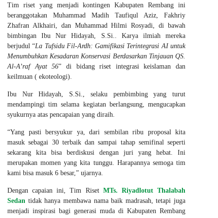
Tim riset yang menjadi kontingen Kabupaten Rembang ini
beranggotakan Muhammad Madih Taufiqul Aziz, Fakhriy
Zhafran Alkhairi, dan Muhammad Hilmi Rosyadi, di bawah
bimbingan Ibu Nur Hidayah, S.Si.. Karya ilmiah mereka
berjudul “
La Tufsidu Fil-Ardh: Gamifikasi Terintegrasi AI untuk
Menumbuhkan Kesadaran Konservasi Berdasarkan Tinjauan QS.
Al-A’raf Ayat 56
” di bidang riset integrasi keislaman dan
keilmuan ( ekoteologi).
Ibu Nur Hidayah, S.Si., selaku pembimbing yang turut
mendampingi tim selama kegiatan berlangsung, mengucapkan
syukurnya atas pencapaian yang diraih.
“Yang pasti bersyukur ya, dari sembilan ribu proposal kita
masuk sebagai 30 terbaik dan sampai tahap semifinal seperti
sekarang kita bisa berdiskusi dengan juri yang hebat. Ini
merupakan momen yang kita tunggu. Harapannya semoga tim
kami bisa masuk 6 besar,” ujarnya.
Dengan capaian ini, Tim Riset
MTs. Riyadlotut Thalabah
Sedan
tidak hanya membawa nama baik madrasah, tetapi juga
menjadi inspirasi bagi generasi muda di Kabupaten Rembang