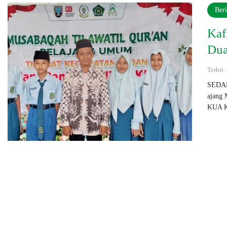
Beri
Kaf
Dua
Terbit
SEDAN 
ajang 
KUA Ke