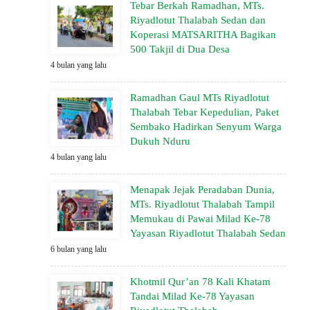
Tebar Berkah Ramadhan, MTs.
Riyadlotut Thalabah Sedan dan
Koperasi MATSARITHA Bagikan
500 Takjil di Dua Desa
4 bulan yang lalu
Ramadhan Gaul MTs Riyadlotut
Thalabah Tebar Kepedulian, Paket
Sembako Hadirkan Senyum Warga
Dukuh Nduru
4 bulan yang lalu
Menapak Jejak Peradaban Dunia,
MTs. Riyadlotut Thalabah Tampil
Memukau di Pawai Milad Ke-78
Yayasan Riyadlotut Thalabah Sedan
6 bulan yang lalu
Khotmil Qur’an 78 Kali Khatam
Tandai Milad Ke-78 Yayasan