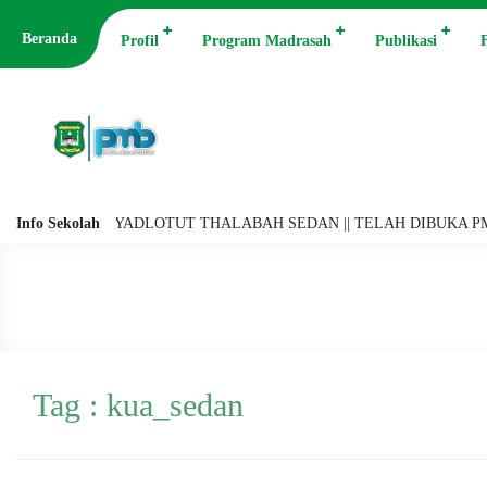
Beranda
Profil
Program Madrasah
Publikasi
F
 MTs. RIYADLOTUT THALABAH SEDAN || TELAH DIBUKA PMB (PENER
Info Sekolah
Tag : kua_sedan