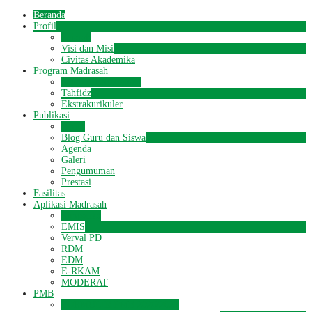
Beranda
Profil
Sejarah
Visi dan Misi
Civitas Akademika
Program Madrasah
Science Terintegrasi
Tahfidz
Ekstrakurikuler
Publikasi
Berita
Blog Guru dan Siswa
Agenda
Galeri
Pengumuman
Prestasi
Fasilitas
Aplikasi Madrasah
Simpatika
EMIS
Verval PD
RDM
EDM
E-RKAM
MODERAT
PMB
FORMULIR PMB 2026/2027