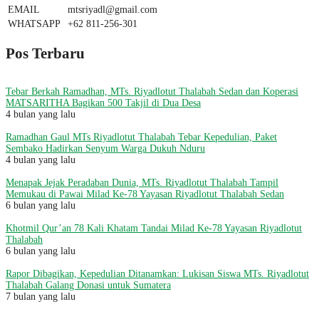
EMAIL
mtsriyadl@gmail.com
WHATSAPP
+62 811-256-301
Pos Terbaru
Tebar Berkah Ramadhan, MTs. Riyadlotut Thalabah Sedan dan Koperasi
MATSARITHA Bagikan 500 Takjil di Dua Desa
4 bulan yang lalu
Ramadhan Gaul MTs Riyadlotut Thalabah Tebar Kepedulian, Paket
Sembako Hadirkan Senyum Warga Dukuh Nduru
4 bulan yang lalu
Menapak Jejak Peradaban Dunia, MTs. Riyadlotut Thalabah Tampil
Memukau di Pawai Milad Ke-78 Yayasan Riyadlotut Thalabah Sedan
6 bulan yang lalu
Khotmil Qur’an 78 Kali Khatam Tandai Milad Ke-78 Yayasan Riyadlotut
Thalabah
6 bulan yang lalu
Rapor Dibagikan, Kepedulian Ditanamkan: Lukisan Siswa MTs. Riyadlotut
Thalabah Galang Donasi untuk Sumatera
7 bulan yang lalu