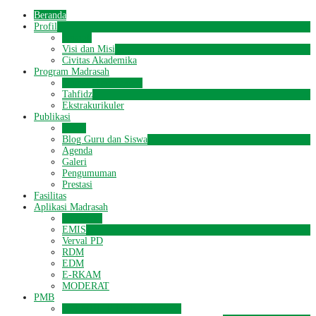
Beranda
Profil
Sejarah
Visi dan Misi
Civitas Akademika
Program Madrasah
Science Terintegrasi
Tahfidz
Ekstrakurikuler
Publikasi
Berita
Blog Guru dan Siswa
Agenda
Galeri
Pengumuman
Prestasi
Fasilitas
Aplikasi Madrasah
Simpatika
EMIS
Verval PD
RDM
EDM
E-RKAM
MODERAT
PMB
FORMULIR PMB 2026/2027