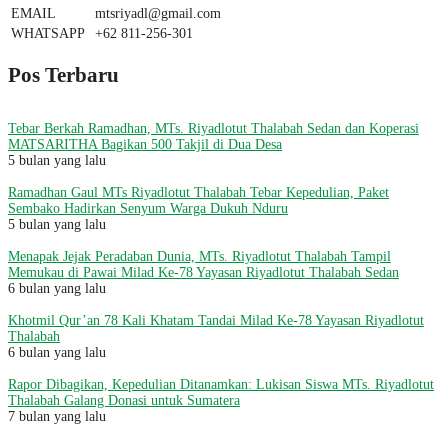
EMAIL
mtsriyadl@gmail.com
WHATSAPP
+62 811-256-301
Pos Terbaru
Tebar Berkah Ramadhan, MTs. Riyadlotut Thalabah Sedan dan Koperasi
MATSARITHA Bagikan 500 Takjil di Dua Desa
5 bulan yang lalu
Ramadhan Gaul MTs Riyadlotut Thalabah Tebar Kepedulian, Paket
Sembako Hadirkan Senyum Warga Dukuh Nduru
5 bulan yang lalu
Menapak Jejak Peradaban Dunia, MTs. Riyadlotut Thalabah Tampil
Memukau di Pawai Milad Ke-78 Yayasan Riyadlotut Thalabah Sedan
6 bulan yang lalu
Khotmil Qur’an 78 Kali Khatam Tandai Milad Ke-78 Yayasan Riyadlotut
Thalabah
6 bulan yang lalu
Rapor Dibagikan, Kepedulian Ditanamkan: Lukisan Siswa MTs. Riyadlotut
Thalabah Galang Donasi untuk Sumatera
7 bulan yang lalu