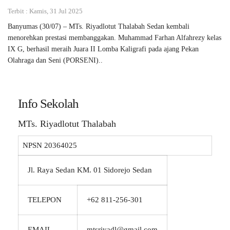
Terbit : Kamis, 31 Jul 2025
Banyumas (30/07) – MTs. Riyadlotut Thalabah Sedan kembali
menorehkan prestasi membanggakan. Muhammad Farhan Alfahrezy kelas
IX G, berhasil meraih Juara II Lomba Kaligrafi pada ajang Pekan
Olahraga dan Seni (PORSENI)..
Info Sekolah
MTs. Riyadlotut Thalabah
NPSN
20364025
Jl. Raya Sedan KM. 01 Sidorejo Sedan
TELEPON
+62 811-256-301
EMAIL
mtsriyadl@gmail.com