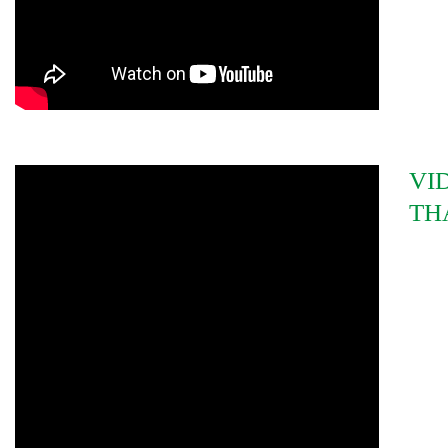
VI
TH