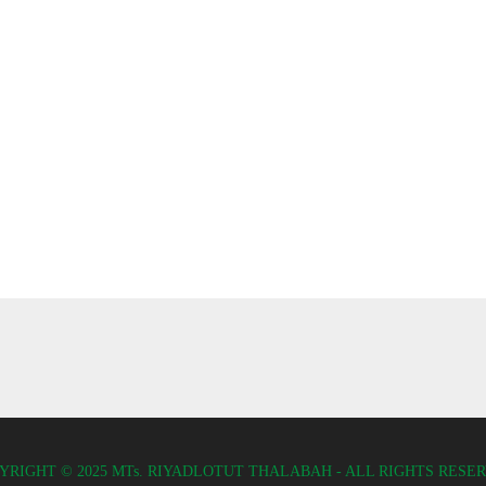
YRIGHT © 2025 MTs. RIYADLOTUT THALABAH - ALL RIGHTS RESE