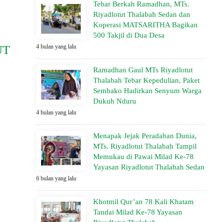
Tebar Berkah Ramadhan, MTs.
Riyadlotut Thalabah Sedan dan
Koperasi MATSARITHA Bagikan
500 Takjil di Dua Desa
UT
4 bulan yang lalu
Ramadhan Gaul MTs Riyadlotut
Thalabah Tebar Kepedulian, Paket
Sembako Hadirkan Senyum Warga
Dukuh Nduru
4 bulan yang lalu
Menapak Jejak Peradaban Dunia,
MTs. Riyadlotut Thalabah Tampil
Memukau di Pawai Milad Ke-78
Yayasan Riyadlotut Thalabah Sedan
6 bulan yang lalu
Khotmil Qur’an 78 Kali Khatam
Tandai Milad Ke-78 Yayasan