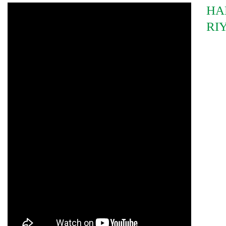
HA
RI