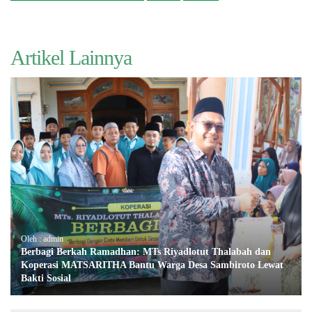
Artikel Lainnya
Oleh : admin
Berbagi Berkah Ramadhan: MTs Riyadlotut Thalabah dan
Koperasi MATSARITHA Bantu Warga Desa Sambiroto Lewat
Bakti Sosial