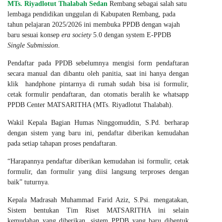
MTs. Riyadlotut Thalabah Sedan
Rembang sebagai salah satu
lembaga pendidikan unggulan di Kabupaten Rembang, pada
tahun pelajaran 2025/2026 ini membuka PPDB dengan wajah
baru sesuai konsep
era society
5.0 dengan system E-PPDB
Single Submission
.
Pendaftar pada PPDB sebelumnya mengisi form pendaftaran
secara manual dan dibantu oleh panitia, saat ini hanya dengan
klik handphone pintarnya di rumah sudah bisa isi formulir,
cetak formulir pendaftaran, dan otomatis beralih ke whatsapp
PPDB Center MATSARITHA (MTs. Riyadlotut Thalabah).
Wakil Kepala Bagian Humas Ninggomuddin, S.Pd. berharap
dengan sistem yang baru ini, pendaftar diberikan kemudahan
pada setiap tahapan proses pendaftaran.
“Harapannya pendaftar diberikan kemudahan isi formulir, cetak
formulir, dan formulir yang diisi langsung terproses dengan
baik” tuturnya.
Kepala Madrasah Muhammad Farid Aziz, S.Psi. mengatakan,
Sistem bentukan Tim Riset MATSARITHA ini selain
kemudahan yang diberikan, sistem PPDB yang baru dibentuk