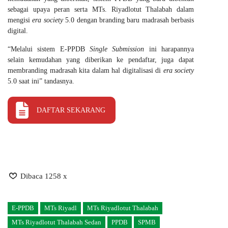
sebagai upaya peran serta MTs. Riyadlotut Thalabah dalam
mengisi
era society
5.0 dengan branding baru madrasah berbasis
digital.
“Melalui sistem E-PPDB
Single Submission
ini harapannya
selain kemudahan yang diberikan ke pendaftar, juga dapat
membranding madrasah kita dalam hal digitalisasi di
era society
5.0 saat ini” tandasnya.
DAFTAR SEKARANG
Dibaca 1258 x
E-PPDB
MTs Riyadl
MTs Riyadlotut Thalabah
MTs Riyadlotut Thalabah Sedan
PPDB
SPMB