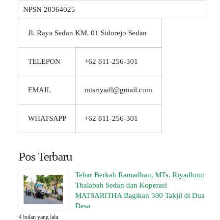
NPSN
20364025
Jl. Raya Sedan KM. 01 Sidorejo Sedan
TELEPON
+62 811-256-301
EMAIL
mtsriyadl@gmail.com
WHATSAPP
+62 811-256-301
Pos Terbaru
Tebar Berkah Ramadhan, MTs. Riyadlotut
Thalabah Sedan dan Koperasi
MATSARITHA Bagikan 500 Takjil di Dua
Desa
4 bulan yang lalu