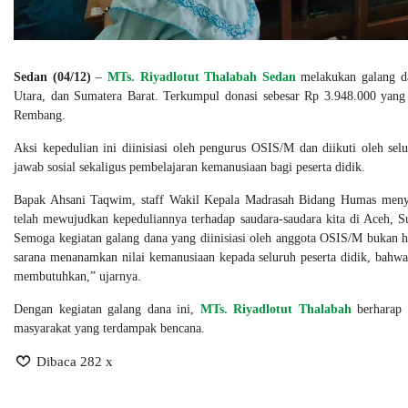
Sedan (04/12)
–
MTs. Riyadlotut Thalabah Sedan
melakukan galang da
Utara, dan Sumatera Barat. Terkumpul donasi sebesar Rp 3.948.000 yan
Rembang.
Aksi kepedulian ini diinisiasi oleh pengurus OSIS/M dan diikuti oleh sel
jawab sosial sekaligus pembelajaran kemanusiaan bagi peserta didik.
Bapak Ahsani Taqwim, staff Wakil Kepala Madrasah Bidang Humas menyam
telah mewujudkan kepeduliannya terhadap saudara-saudara kita di Aceh, S
Semoga kegiatan galang dana yang diinisiasi oleh anggota OSIS/M bukan h
sarana menanamkan nilai kemanusiaan kepada seluruh peserta didik, bahwa 
membutuhkan,” ujarnya.
Dengan kegiatan galang dana ini,
MTs. Riyadlotut Thalabah
berharap k
masyarakat yang terdampak bencana.
Dibaca 282 x