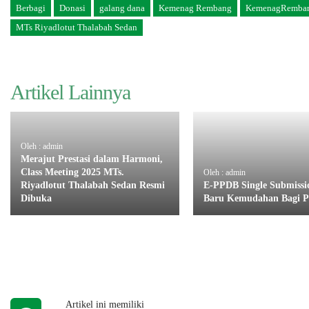
Berbagi
Donasi
galang dana
Kemenag Rembang
KemenagRemba
MTs Riyadlotut Thalabah Sedan
Artikel Lainnya
Oleh : admin
Merajut Prestasi dalam Harmoni,
Class Meeting 2025 MTs.
Oleh : admin
Riyadlotut Thalabah Sedan Resmi
E-PPDB Single Submissi
Dibuka
Baru Kemudahan Bagi P
Artikel ini memiliki