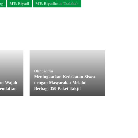
ng
MTs Riyadl
MTs Riyadlotut Thalabah
Oleh : admin
Meningkatkan Kedekatan Siswa
on Wajah
dengan Masyarakat Melalui
endaftar
Berbagi 350 Paket Takjil