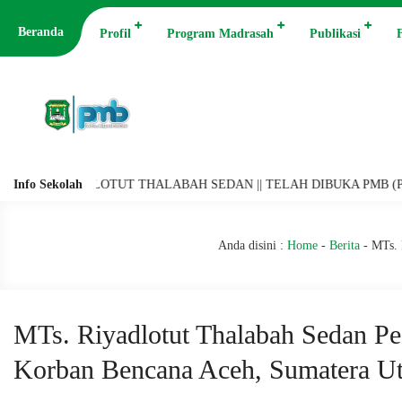
Beranda
Profil
Program Madrasah
Publikasi
F
RIYADLOTUT THALABAH SEDAN || TELAH DIBUKA PMB (PENERIMAAN M
Info Sekolah
Anda disini :
Home
-
Berita
-
MTs. 
MTs. Riyadlotut Thalabah Sedan Pe
Korban Bencana Aceh, Sumatera Ut