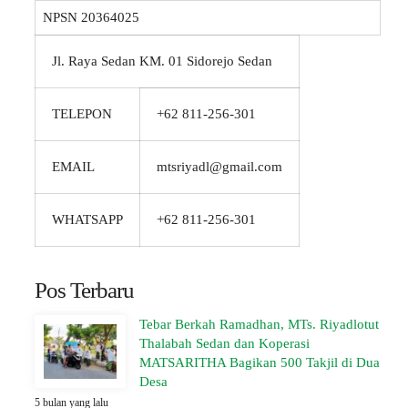
NPSN
20364025
Jl. Raya Sedan KM. 01 Sidorejo Sedan
TELEPON
+62 811-256-301
EMAIL
mtsriyadl@gmail.com
WHATSAPP
+62 811-256-301
Pos Terbaru
Tebar Berkah Ramadhan, MTs. Riyadlotut
Thalabah Sedan dan Koperasi
MATSARITHA Bagikan 500 Takjil di Dua
Desa
5 bulan yang lalu